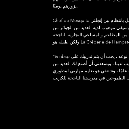
يزورهم يوميًا.
Chef de Mesquita هو مواطن مزدوج يتنقل بانتظام بين إنجلترا
موسيقي موهوب لديه العديد من الجوائز من
ة من المطاعم والمساعي التجارية الناجحة
"& nbsp ؛ الكريب لدينا فريد من نوعه ، يجب أن يتم تدريبك على
يب لدينا ، ويسعدني أن أصنع لك العديد من
الكريب اللذيذ على مدار 42 عامًا ، وشغفي هو تعليم مهارتي لمطوري