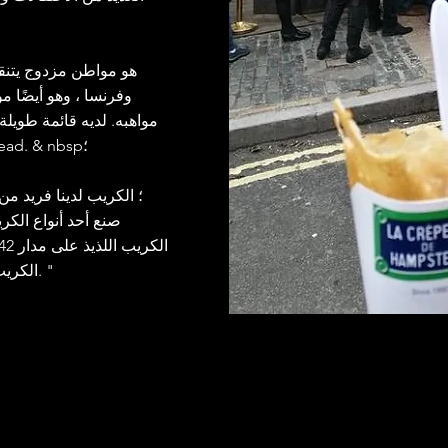
وفرنسا ، وهو أيضًا 
مواهبه. لديه قائمة طويل
ولكن طفله هو La Crêperie de Hampstead. & nbsp؛
صنع أحد أنواع الكر
الكريب الطموحين في مدرستنا الناجحة للكريب. "