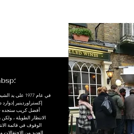
المؤسس ورئيس الطهاة & nbsp؛
إكستراوردينير إدوارد 
أفضل كريب ستجده في
الانتظار الطويلة ، ولكن
الوقوف في قائمة الان
العديد من الاحتفالات 