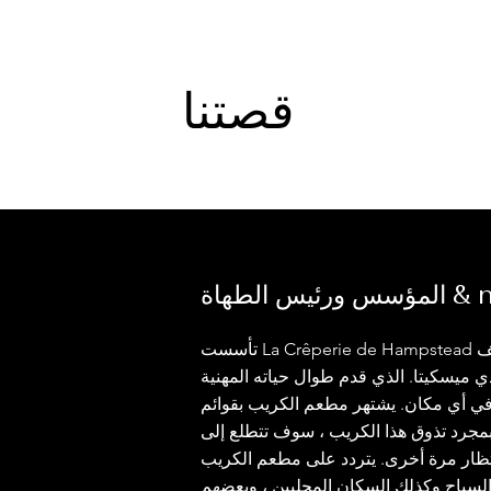
قصتنا
تأسست La Crêperie de Hampstead في عام 1977 على يد الشيف
دي ميسكيتا. الذي قدم طوال حياته المهنية
 أي مكان. يشتهر مطعم الكريب بقوائم
 بمجرد تذوق هذا الكريب ، سوف تتطلع إلى
تظار مرة أخرى. يتردد على مطعم الكريب
والسياح وكذلك السكان المحليين ، وبعضهم